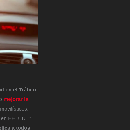
d en el Tráfico
vo
mejorar la
movilísticos.
d en EE. UU. ?
plica a todos