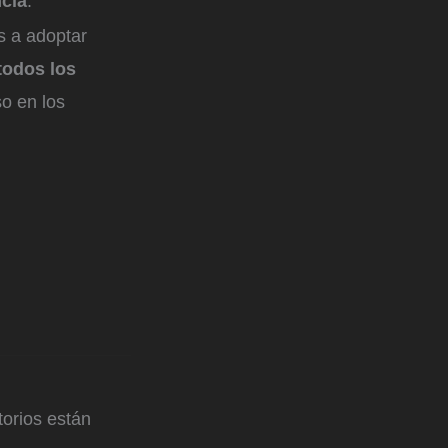
cia
.
s a adoptar
todos los
o en los
orios están