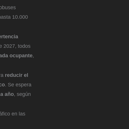
tobuses
hasta 10.000
rtencia
de 2027, todos
cada ocupante
,
ara
reducir el
co
. Se espera
da año
, según
fico en las