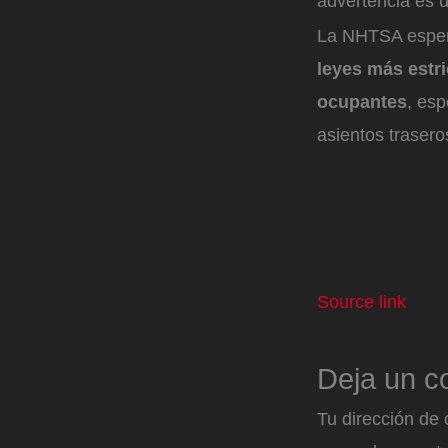
advertencia es 
La NHTSA espera
leyes más estri
ocupantes
, es
asientos trasero
Source link
Deja un c
Tu dirección de 