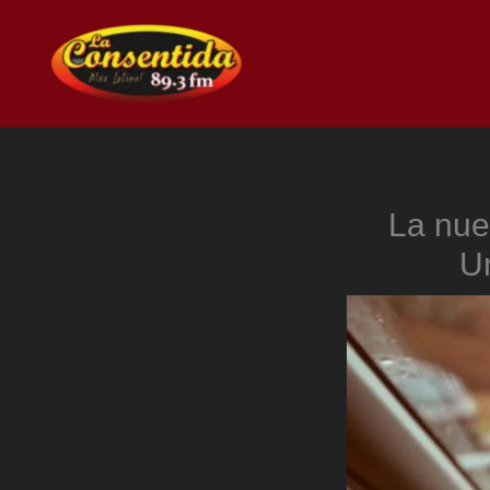
Ir
al
contenido
La nue
U