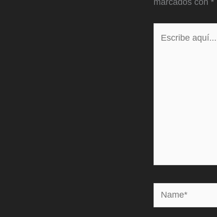
marcados con
*
Escribe
aquí...
Name*