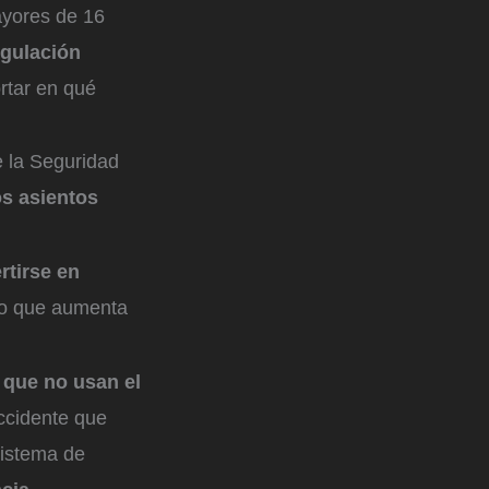
ayores de 16
egulación
ortar en qué
 la Seguridad
os asientos
rtirse en
 lo que aumenta
 que no usan el
ccidente que
sistema de