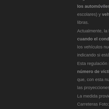
los automóvile
escolares) y
veh
libras.
Actualmente, la 
cuando el cond
los vehículos n
indicando si est
Esta regulación 
número de vícti
que, con esta n
las proyeccione
La medida provie
Carreteras
Foto: