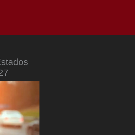
as
Top
Redes
Pauta
Privacy Policy
Estados
27