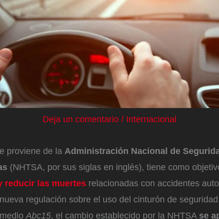
Deja un comentario
/
Internacional
e proviene de la
Administración Nacional de Segurida
as
(NHTSA, por sus siglas en inglés), tiene como objeti
y reducir las muertes
relacionadas con accidentes auto
nueva regulación sobre el uso del cinturón de segurida
l medio
Abc15
, el cambio establecido por la NHTSA
se a