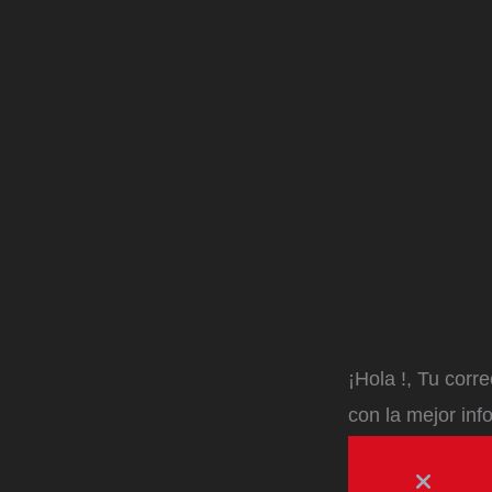
¡Hola
!, Tu corr
con la mejor inf