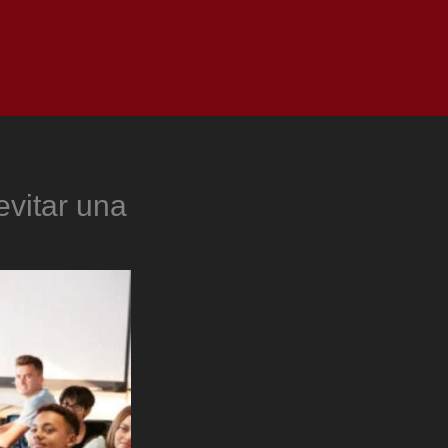
as
Top
Redes
Pauta
Privacy Policy
evitar una