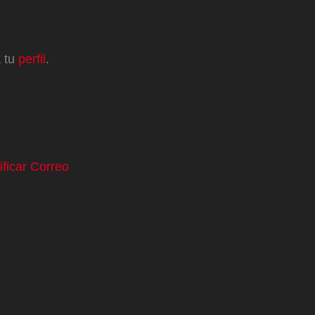
a tu
perfil
.
ificar Correo