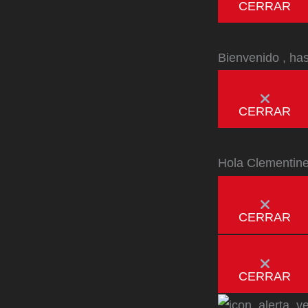
CERRAR
Bienvenido
, ha
CERRAR
Hola
Clementin
CERRAR
CERRAR