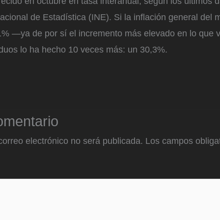
cido en octubre en tasa interanual, según los últimos 
Nacional de Estadística (INE). Si la inflación general del
1% —ya de por sí el incremento más elevado en lo que 
iduos lo ha hecho 10 veces más: un 30,3%.
omentario
correo electrónico no será publicada.
Los campos obligat