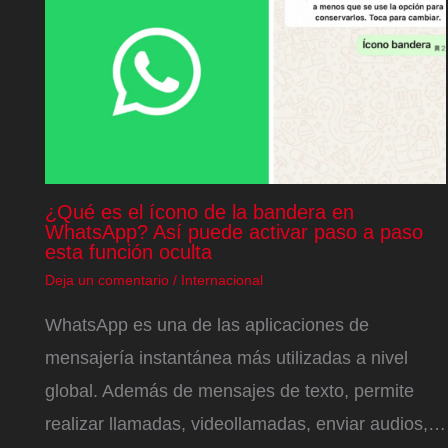
¿Qué es el ícono de la bandera en
WhatsApp? Así puede activar paso a paso
esta función oculta
Deja un comentario
/
Internacional
WhatsApp es una de las aplicaciones de
mensajería instantánea más utilizadas a nivel
global. Además de mensajes de texto, permite
realizar llamadas, videollamadas, enviar audios,…