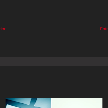
ior
Ent