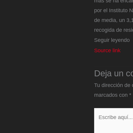
más se ha encare
por el Instituto 
de media, un 3,
recogida de res
Seguir leyendo
Source link
Deja un c
Tu dirección de 
marcados con
*
Escribe
aquí...