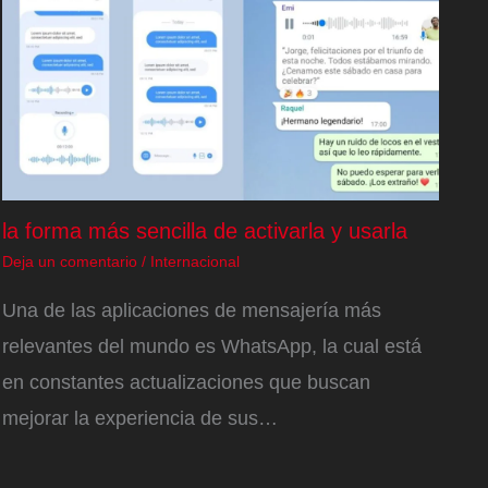
la forma más sencilla de activarla y usarla
Deja un comentario
/
Internacional
Una de las aplicaciones de mensajería más
relevantes del mundo es WhatsApp, la cual está
en constantes actualizaciones que buscan
mejorar la experiencia de sus…