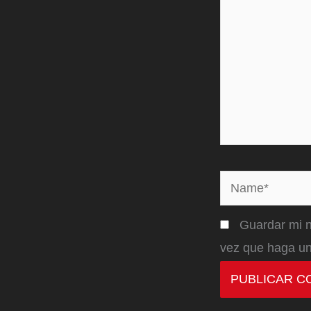
Name*
Guardar mi n
vez que haga un