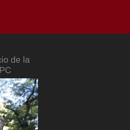
as
Top
Redes
Pauta
Privacy Policy
io de la
IPC