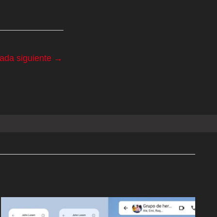
rada siguiente
→