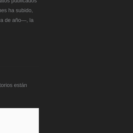
datos publicados
 mes ha subido,
va de año—, la
orios están