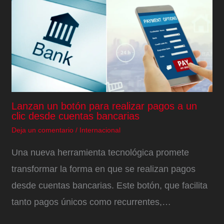
Lanzan un botón para realizar pagos a un
clic desde cuentas bancarias
Deja un comentario
/
Internacional
Una nueva herramienta tecnológica promete
transformar la forma en que se realizan pagos
desde cuentas bancarias. Este botón, que facilita
tanto pagos únicos como recurrentes,…