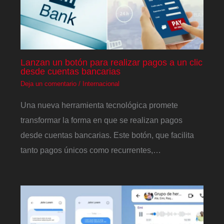
Lanzan un botón para realizar pagos a un clic
desde cuentas bancarias
Deja un comentario
/
Internacional
Una nueva herramienta tecnológica promete
transformar la forma en que se realizan pagos
desde cuentas bancarias. Este botón, que facilita
tanto pagos únicos como recurrentes,…