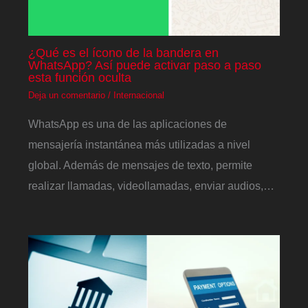
¿Qué es el ícono de la bandera en
WhatsApp? Así puede activar paso a paso
esta función oculta
Deja un comentario
/
Internacional
WhatsApp es una de las aplicaciones de
mensajería instantánea más utilizadas a nivel
global. Además de mensajes de texto, permite
realizar llamadas, videollamadas, enviar audios,…