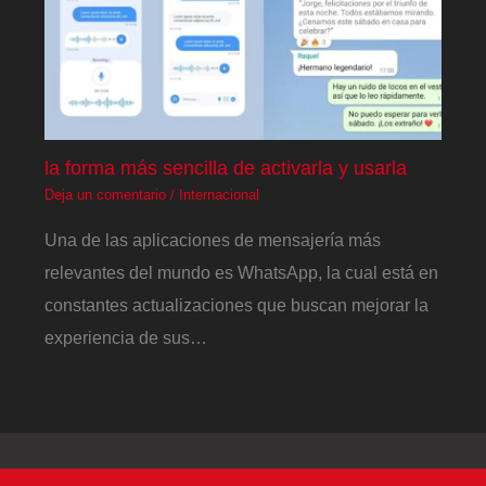
la forma más sencilla de activarla y usarla
Deja un comentario
/
Internacional
Una de las aplicaciones de mensajería más
relevantes del mundo es WhatsApp, la cual está en
constantes actualizaciones que buscan mejorar la
experiencia de sus…