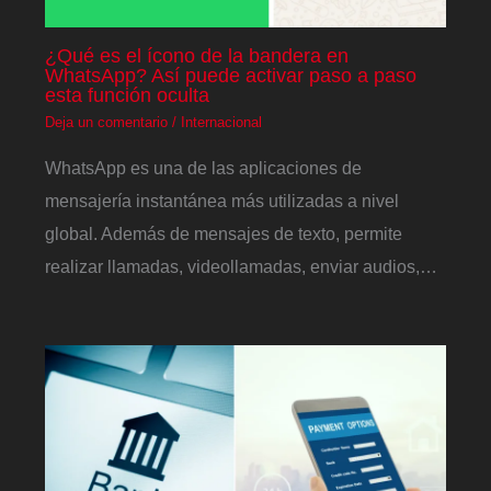
¿Qué es el ícono de la bandera en
WhatsApp? Así puede activar paso a paso
esta función oculta
Deja un comentario
/
Internacional
WhatsApp es una de las aplicaciones de
mensajería instantánea más utilizadas a nivel
global. Además de mensajes de texto, permite
realizar llamadas, videollamadas, enviar audios,…