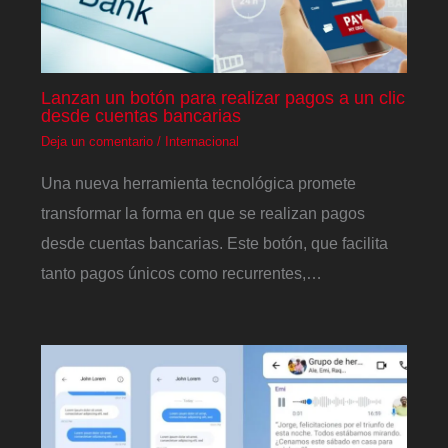
Lanzan un botón para realizar pagos a un clic
desde cuentas bancarias
Deja un comentario
/
Internacional
Una nueva herramienta tecnológica promete
transformar la forma en que se realizan pagos
desde cuentas bancarias. Este botón, que facilita
tanto pagos únicos como recurrentes,…