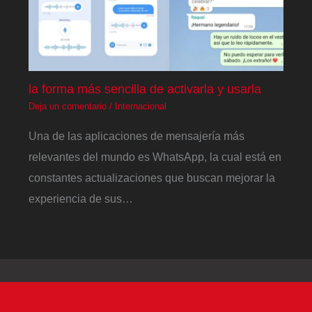
la forma más sencilla de activarla y usarla
Deja un comentario
/
Internacional
Una de las aplicaciones de mensajería más
relevantes del mundo es WhatsApp, la cual está en
constantes actualizaciones que buscan mejorar la
experiencia de sus…