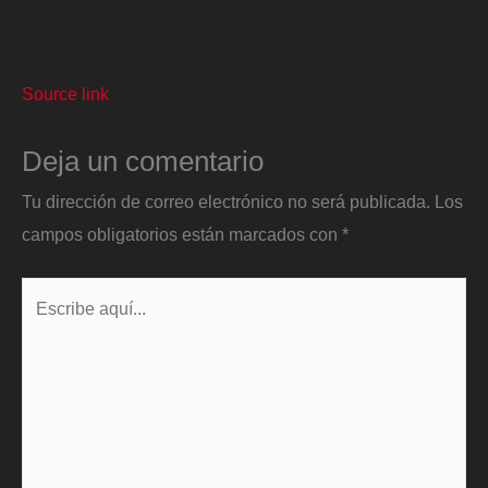
Source link
Deja un comentario
Tu dirección de correo electrónico no será publicada.
Los
campos obligatorios están marcados con
*
Escribe
aquí...