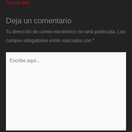
Source link
Deja un comentario
Tu dirección de correo electrónico no será publicada.
Los
campos obligatorios están marcados con
*
Escribe
aquí...