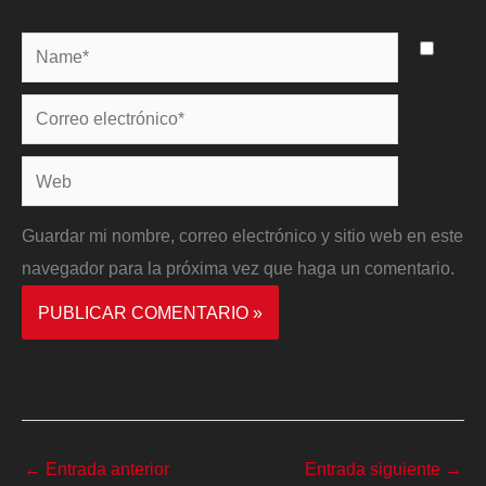
Name*
Correo
electrónico*
Web
Guardar mi nombre, correo electrónico y sitio web en este
navegador para la próxima vez que haga un comentario.
←
Entrada anterior
Entrada siguiente
→