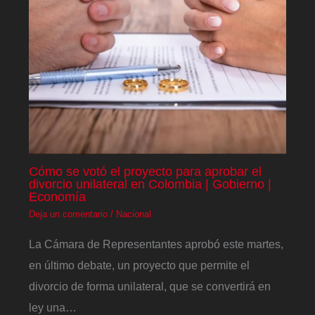
Cómo se votó el proyecto para aprobar el
divorcio unilateral en Colombia | Gobierno |
Economía
Deja un comentario
/
Nacional
La Cámara de Representantes aprobó este martes,
en último debate, un proyecto que permite el
divorcio de forma unilateral, que se convertirá en
ley una…