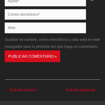
Correo
electrónico*
Web
Guardar mi nombre, correo electrónico y sitio web en este
navegador para la próxima vez que haga un comentario.
←
Entrada anterior
Entrada siguiente
→