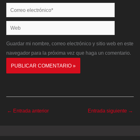
Correo
electrónico*
Web
Guardar mi nombre, correo electrónico y sitio web en este
navegador para la próxima vez que haga un comentario.
←
Entrada anterior
Entrada siguiente
→