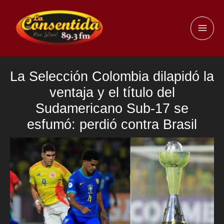
Ir
al
MAI
contenido
ME
La Selección Colombia dilapidó la
ventaja y el título del
Sudamericano Sub-17 se
esfumó: perdió contra Brasil