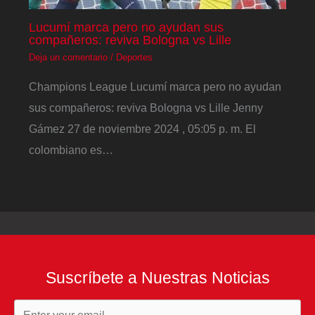
Lucumí marca pero no ayudan sus
compañeros: reviva Bologna vs Lille
Deja un comentario
/
Deportes
Champions League Lucumí marca pero no ayudan
sus compañeros: reviva Bologna vs Lille Jenny
Gámez 27 de noviembre 2024 , 05:05 p. m. El
colombiano es…
Suscríbete a Nuestras Noticias