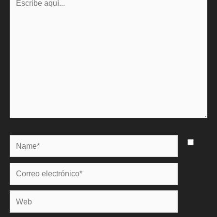
aquí...
Name*
Correo
electrónico*
Web