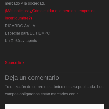
mercado y la sociedad.
(Más noticias: ¿Cómo cuidar el dinero en tiempos de
incertidumbre?)
RICARDO ÁVILA
Especial para EL TIEMPO
En X: @ravilapinto
Source link
Deja un comentario
Tu dirección de correo electrónico no será publicada.
Los
campos obligatorios están marcados con
*
Escribe