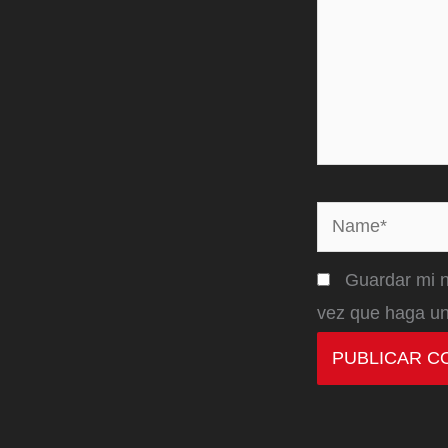
Name*
Guardar mi n
vez que haga un