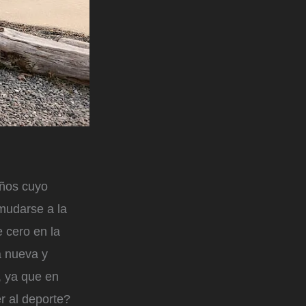
años cuyo
 mudarse a la
 cero en la
a nueva y
, ya que en
r al deporte?