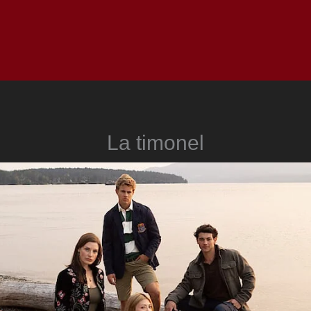
Inicio
Notici
La timonel