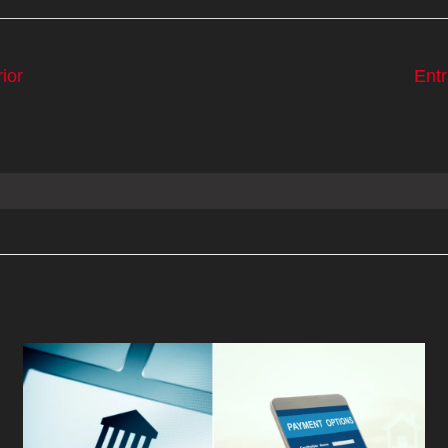
ior
Ent