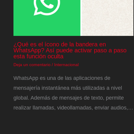
¿Qué es el ícono de la bandera en
WhatsApp? Así puede activar paso a paso
esta función oculta
Deja un comentario
/
Internacional
WhatsApp es una de las aplicaciones de
mensajería instantánea más utilizadas a nivel
global. Además de mensajes de texto, permite
realizar llamadas, videollamadas, enviar audios,…