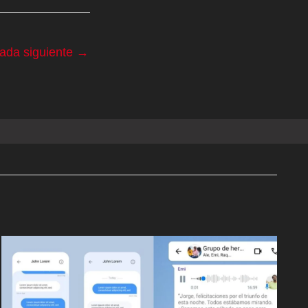
rada siguiente
→