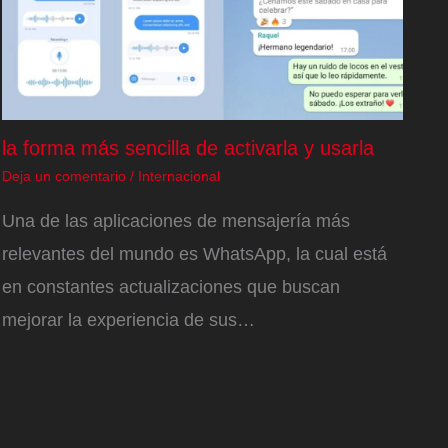
la forma más sencilla de activarla y usarla
Deja un comentario
/
Internacional
Una de las aplicaciones de mensajería más
relevantes del mundo es WhatsApp, la cual está
en constantes actualizaciones que buscan
mejorar la experiencia de sus…