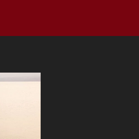
as
Top
Redes
Pauta
Privacy Policy