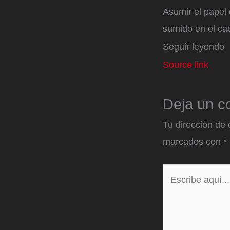
Asumir el papel
sumido en el ca
Seguir leyendo
Source link
Deja un c
Tu dirección de 
marcados con
*
Escribe
aquí...