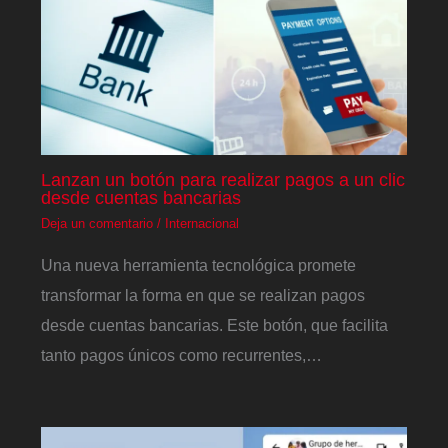
Lanzan un botón para realizar pagos a un clic
desde cuentas bancarias
Deja un comentario
/
Internacional
Una nueva herramienta tecnológica promete
transformar la forma en que se realizan pagos
desde cuentas bancarias. Este botón, que facilita
tanto pagos únicos como recurrentes,…