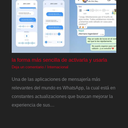
la forma más sencilla de activarla y usarla
Deja un comentario
/
Internacional
Una de las aplicaciones de mensajería más
relevantes del mundo es WhatsApp, la cual está en
constantes actualizaciones que buscan mejorar la
experiencia de sus…