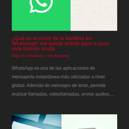
¿Qué es el ícono de la bandera en
WhatsApp? Así puede activar paso a paso
esta función oculta
Deja un comentario
/
Internacional
WhatsApp es una de las aplicaciones de
mensajería instantánea más utilizadas a nivel
global. Además de mensajes de texto, permite
realizar llamadas, videollamadas, enviar audios,…