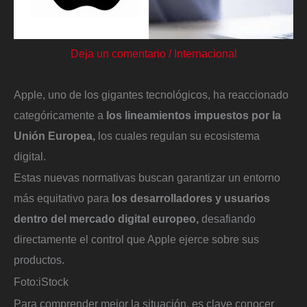
Deja un comentario
/
Internacional
Apple, uno de los gigantes tecnológicos, ha reaccionado
categóricamente a
los lineamientos impuestos por la
Unión Europea,
los cuales regulan su ecosistema
digital.
Estas nuevas normativas buscan garantizar un entorno
más equitativo para
los desarrolladores y usuarios
dentro del mercado digital europeo,
desafiando
directamente el control que Apple ejerce sobre sus
productos.
Foto:
iStock
Para comprender mejor la situación, es clave conocer