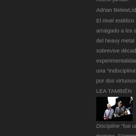
Adrian Belew
Líd
El nivel estétic
arraigado a los 
del heavy metal 
sobrevive déca
experimentalidad
una “indisciplin
por dos virtuoso
LEA TAMBIÉN
Discipline
“fue u