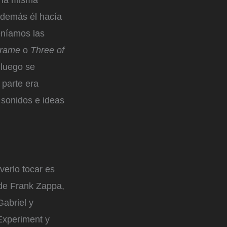
 la misma
 demás él hacía
teníamos las
Frame
o
Three of
 luego se
 parte era
 sonidos e ideas
verlo tocar es
 de Frank Zappa,
Gabriel y
Experiment y