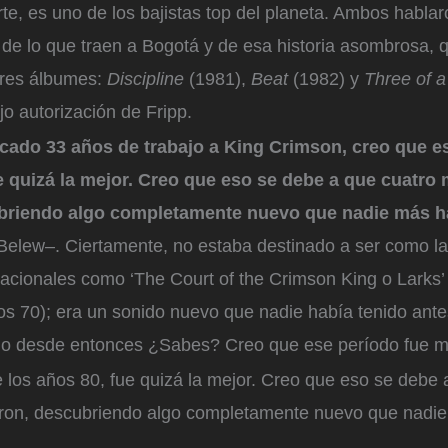
rte, es uno de los bajistas top del planeta. Ambos habla
e lo que traen a Bogotá y de esa historia asombrosa, 
tres álbumes:
Discipline
(1981),
Beat
(1982) y
Three of a
jo autorización de Fripp.
ado 33 años de trabajo a King Crimson, creo que es
e quizá la mejor. Creo que eso se debe a que cuatro
briendo algo completamente nuevo que nadie más h
Belew–. Ciertamente, no estaba destinado a ser como l
dacionales como ‘The Court of the Crimson King o Larks’
os 70); era un sonido nuevo que nadie había tenido ante
do desde entonces ¿Sabes? Creo que ese período fue muy
 los años 80, fue quizá la mejor. Creo que eso se debe 
ron, descubriendo algo completamente nuevo que nadi