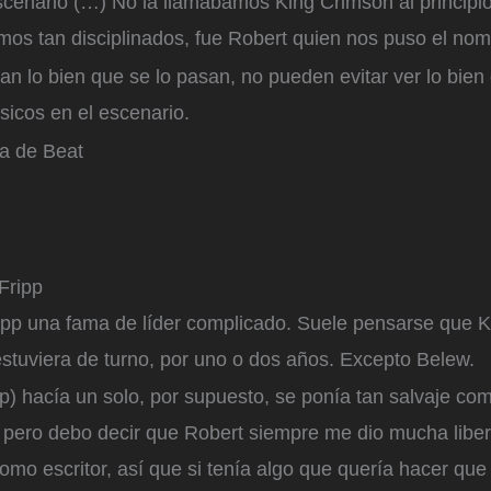
cenario (…) No la llamábamos King Crimson al principio,
mos tan disciplinados, fue Robert quien nos puso el nom
 lo bien que se lo pasan, no pueden evitar ver lo bien
icos en el escenario.
ta de Beat
Fripp
ipp una fama de líder complicado. Suele pensarse que 
estuviera de turno, por uno o dos años. Excepto Belew.
p) hacía un solo, por supuesto, se ponía tan salvaje com
l, pero debo decir que Robert siempre me dio mucha liber
mo escritor, así que si tenía algo que quería hacer que s