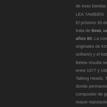
de esas bandas 
LEA TAMBIÉN
El próximo 30 de
trata de
Beat, u
años 80.
La con
originales de Ki
solitario) y el b
Belew resulta se
entre 1977 y 198
Talking Heads. T
donde permaneci
compositor de gr
mayor reputació