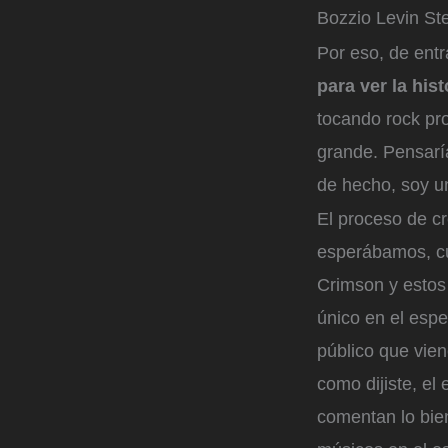
Bozzio Levin Ste
Por eso, de entr
para ver la his
tocando rock pro
grande. Pensaría
de hecho, soy u
El proceso de cr
esperábamos, cu
Crimson y estos
único en el esp
público que vien
como dijiste, e
comentan lo bien