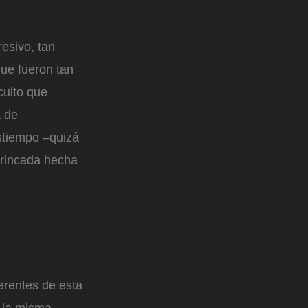
resivo, tan
que fueron tan
culto que
a de
estiempo –quizá
ntrincada hecha
erentes de esta