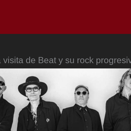
Inicio
Notici
a visita de Beat y su rock progresi