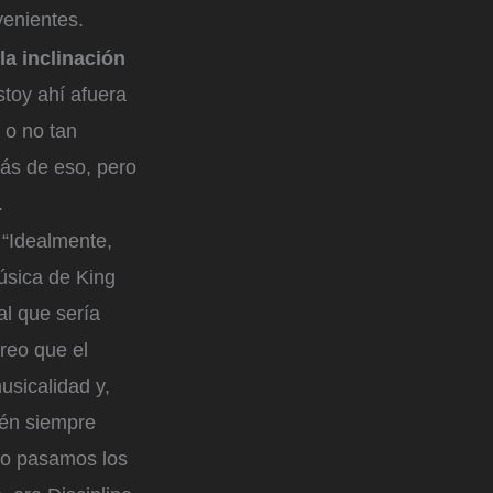
venientes.
la inclinación
stoy ahí afuera
 o no tan
rás de eso, pero
.
 “Idealmente,
úsica de King
l que sería
reo que el
usicalidad y,
ién siempre
 lo pasamos los