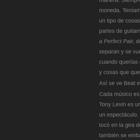
manera. Siempre
moneda. Teníamo
un tipo de cosas
partes de guita
a Perfect Pair,
do
separan y se vue
cuando querías 
y cosas que quer
Así se ve Beat e
Cada músico es 
Tony Levin es un
un espectáculo.
tocó en la gira 
también se emba