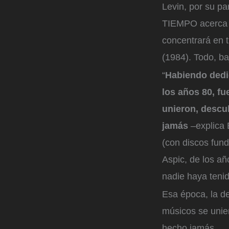
Levin, por su pa
TIEMPO acerca d
concentrará en 
(1984). Todo, ba
“
Habiendo dedic
los años 80, fu
unieron, descu
jamás
–explica 
(con discos fun
Aspic, de los añ
nadie haya teni
Esa época, la de
músicos se unie
hecho jamás.