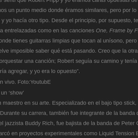
 sentí que Robert Fripp y yo éramos caras opuestas de
s un punto medio donde éramos similares, pero por lo
 y yo hacía otro tipo. Desde el principio, por supuesto, 
rra entrelazadas como en las canciones
One, Frame by 
nde tienes guitarras limpias que tocan al unísono, pero
lve imposible saber qué está pasando. Creo que la otra
orquestar una canción; Robert seguía su camino y tenía
ía agregar, y yo era lo opuesto”.
n vivo.
Foto:
YoutubE
un ‘show’
 maestro en su arte. Especializado en el bajo tipo stick, 
 Durante su carrera, también fue integrante de la banda
del jazzista Buddy Rich, fue bajista de la banda de Peter 
rcó en proyectos experimentales como Liquid Tension 