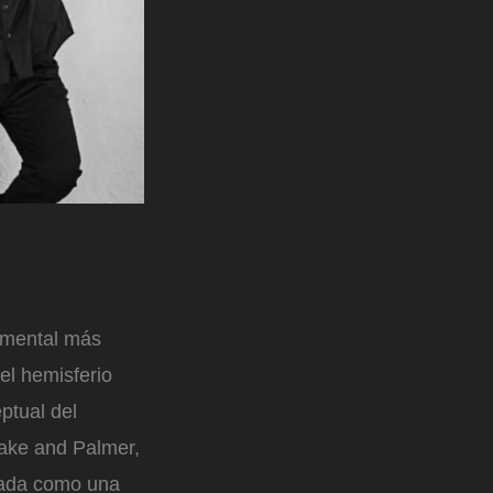
rumental más
 el hemisferio
eptual del
ake and Palmer,
erada como una