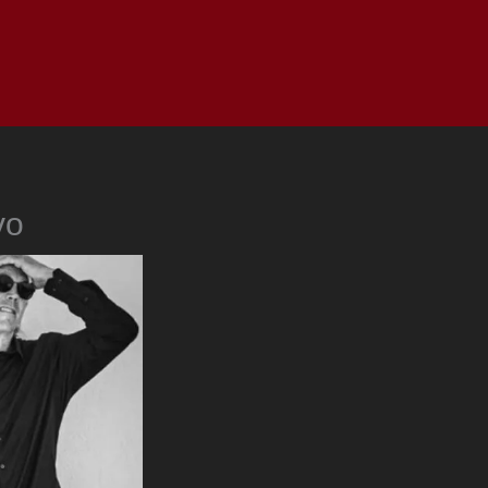
as
Top
Redes
Pauta
Privacy Policy
vo