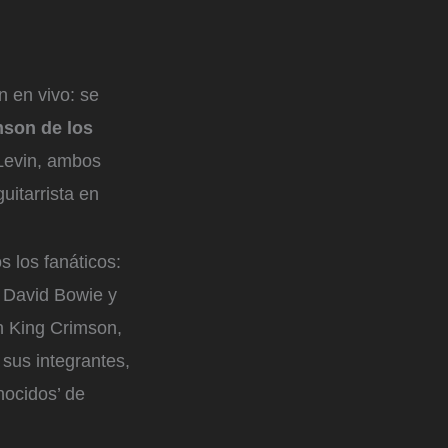
n en vivo: se
mson de los
 Levin, ambos
uitarrista en
s los fanáticos:
, David Bowie y
n King Crimson,
sus integrantes,
nocidos’ de