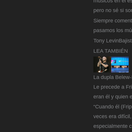
músicos en el es
pero no sé si so
Siempre comentan
pasamos los mús
Tony Levin
Bajis
LEA TAMBIÉN
La dupla Belew-
Le precede a Fr
eran él y quien 
“Cuando él (Frip
veces era difíci
especialmente co