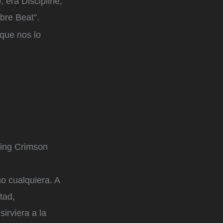
 era Discipline,
bre Beat”.
 que nos lo
King Crimson
o cualquiera. A
tad,
irviera a la