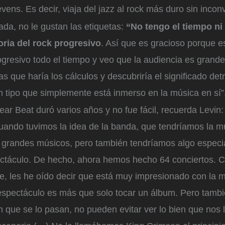
vens. Es decir, viaja del jazz al rock más duro sin incon
ada, no le gustan las etiquetas:
“No tengo el tiempo ni 
toria del rock progresivo
. Así que es gracioso porque e
gresivo todo el tiempo y veo que la audiencia es grande
s que haría los cálculos y descubriría el significado det
n tipo que simplemente está inmerso en la música en sí”
ear Beat duró varios años y no fue fácil, recuerda Levin:
ando tuvimos la idea de la banda, que tendríamos la m
 grandes músicos, pero también tendríamos algo especia
ectáculo. De hecho, ahora hemos hecho 64 conciertos. C
e, les he oído decir que está muy impresionado con la m
l espectáculo es más que solo tocar un álbum. Pero tamb
 que se lo pasan, no pueden evitar ver lo bien que nos