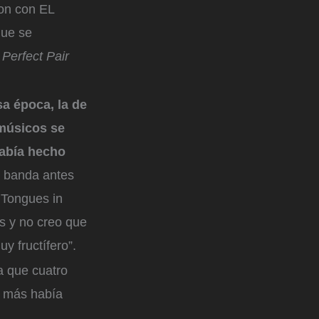
ron con EL
que se
 Perfect Pair
a época, la de
 músicos se
abía hecho
a banda antes
 Tongues in
s y no creo que
 fructífero”.
a que cuatro
e más había