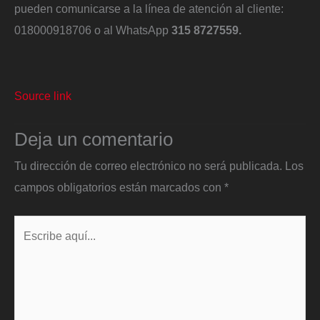
pueden comunicarse a la línea de atención al cliente:
018000918706 o al WhatsApp
315 8727559.​
Source link
Deja un comentario
Tu dirección de correo electrónico no será publicada.
Los
campos obligatorios están marcados con
*
Escribe
aquí...