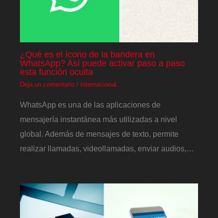
¿Qué es el ícono de la bandera en
WhatsApp? Así puede activar paso a paso
esta función oculta
Deja un comentario
/
Internacional
WhatsApp es una de las aplicaciones de
mensajería instantánea más utilizadas a nivel
global. Además de mensajes de texto, permite
realizar llamadas, videollamadas, enviar audios,…