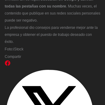
todas las pestañas con su nombre
. Muchas veces, el
contenido que publique en sus redes sociales personales
puede ser negativo.
La profesional dio consejos para venderse mejor ante la
empresa y obtener el puesto de trabajo deseado con
éxito.
Foto:
iStock
Compartir