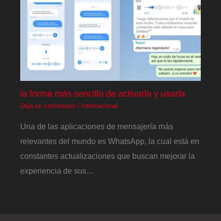
la forma más sencilla de activarla y usarla
Deja un comentario
/
Internacional
Una de las aplicaciones de mensajería más
relevantes del mundo es WhatsApp, la cual está en
constantes actualizaciones que buscan mejorar la
experiencia de sus…