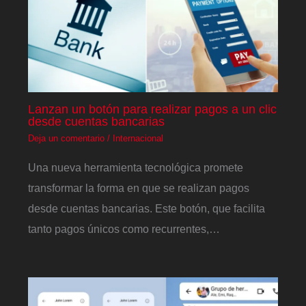
Lanzan un botón para realizar pagos a un clic
desde cuentas bancarias
Deja un comentario
/
Internacional
Una nueva herramienta tecnológica promete
transformar la forma en que se realizan pagos
desde cuentas bancarias. Este botón, que facilita
tanto pagos únicos como recurrentes,…