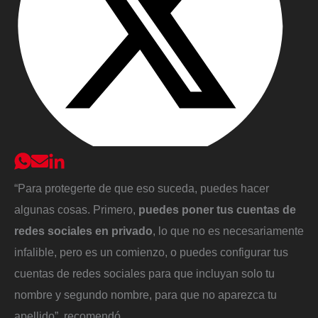
“Para protegerte de que eso suceda, puedes hacer
algunas cosas. Primero,
puedes poner tus cuentas de
redes sociales en privado
, lo que no es necesariamente
infalible, pero es un comienzo, o puedes configurar tus
cuentas de redes sociales para que incluyan solo tu
nombre y segundo nombre, para que no aparezca tu
apellido”, recomendó.