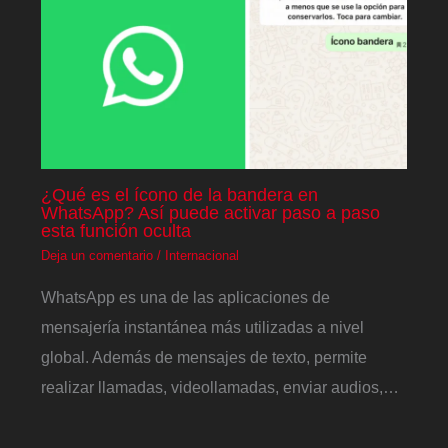
¿Qué es el ícono de la bandera en
WhatsApp? Así puede activar paso a paso
esta función oculta
Deja un comentario
/
Internacional
WhatsApp es una de las aplicaciones de
mensajería instantánea más utilizadas a nivel
global. Además de mensajes de texto, permite
realizar llamadas, videollamadas, enviar audios,…