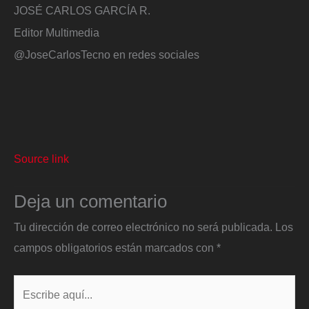
JOSÉ CARLOS GARCÍA R.
Editor Multimedia
@JoseCarlosTecno en redes sociales
Source link
Deja un comentario
Tu dirección de correo electrónico no será publicada.
Los
campos obligatorios están marcados con
*
Escribe
aquí...