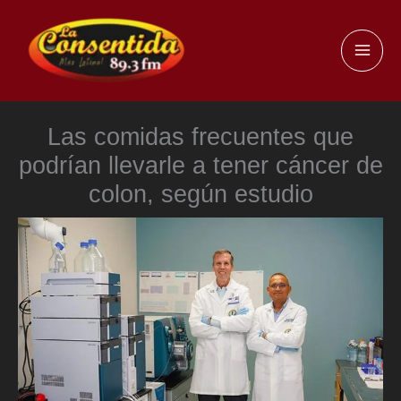
Ir
al
MAI
contenido
ME
Las comidas frecuentes que
podrían llevarle a tener cáncer de
colon, según estudio