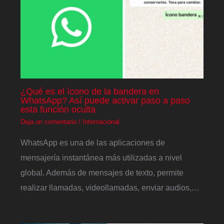
¿Qué es el ícono de la bandera en
WhatsApp? Así puede activar paso a paso
esta función oculta
Deja un comentario
/
Internacional
WhatsApp es una de las aplicaciones de
mensajería instantánea más utilizadas a nivel
global. Además de mensajes de texto, permite
realizar llamadas, videollamadas, enviar audios,…