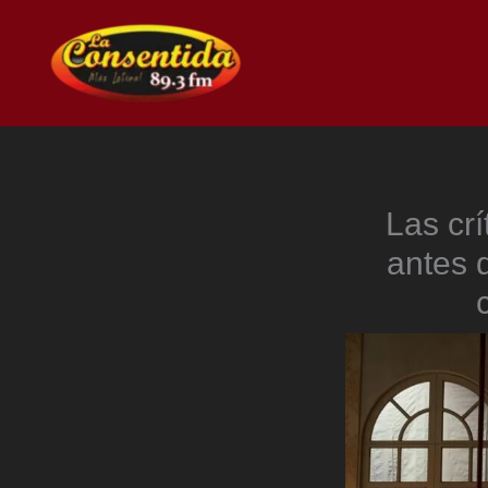
Ir
al
contenido
Las cr
antes 