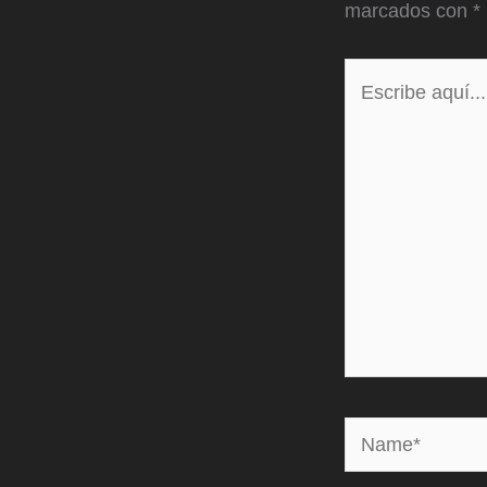
marcados con
*
Escribe
aquí...
Name*