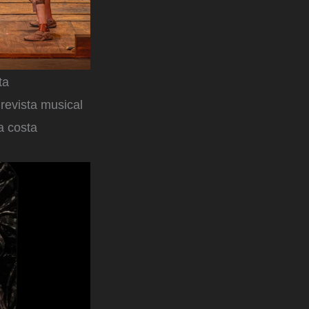
ta
revista musical
a costa