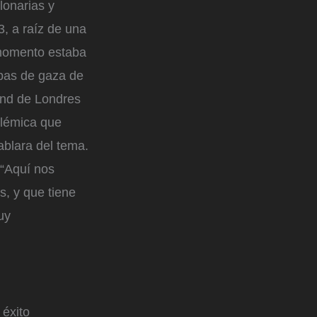
llonarias y
, a raíz de una
 momento estaba
mbas de gaza de
 End de Londres
olémica que
ablara del tema.
 “Aquí nos
, y que tiene
uy
 éxito