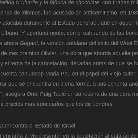
atilda
o
Charlie y la fábrica de chocolate
, con tiradas mi
cenas de idiomas, fue acusado de antisemitismo, en 1983
e atacaba duramente al Estado de Israel, que en aquel
l Líbano. Y oportunamente, con el estruendo de las bo
na ahora
Gegant
, la versión catalana del éxito del West
 de tres premios Olivier, una obra que aborda aquella p
or y el tema de la cancelación, décadas antes de que se h
cuenta con Josep Maria Pou en el papel del viejo autor.
rar que se encuentra en plena forma, a sus ochenta años
o”, asegura Oriol Puig Taulé en su reseña de una obra m
a precios más adecuados que los de Londres.
Dahl contra el Estado de Israel
encarna al viejo escritor en la adaptación al catalán del