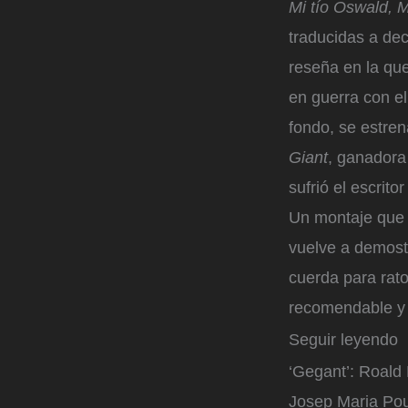
Mi tío Oswald, M
traducidas a de
reseña en la qu
en guerra con e
fondo, se estre
Giant
, ganadora
sufrió el escrit
Un montaje que 
vuelve a demost
cuerda para rat
recomendable y 
Seguir leyendo
‘Gegant’: Roald 
Josep Maria Pou 