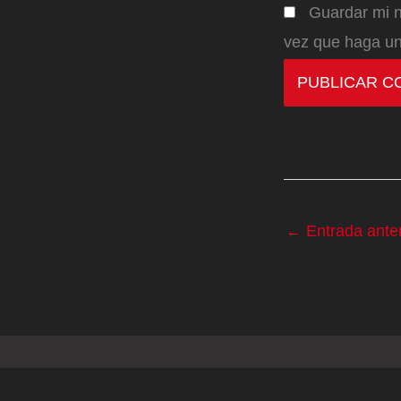
Guardar mi n
vez que haga un
←
Entrada anter