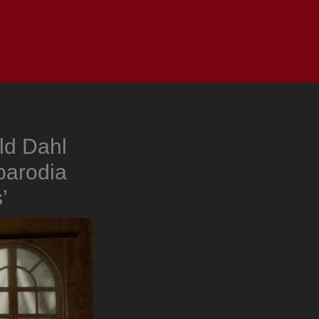
as
Top
Redes
Pauta
Privacy Policy
ld Dahl
parodia
’