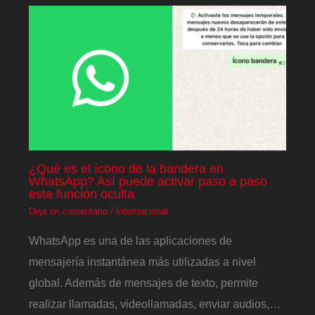
¿Qué es el ícono de la bandera en
WhatsApp? Así puede activar paso a paso
esta función oculta
Deja un comentario
/
Internacional
WhatsApp es una de las aplicaciones de
mensajería instantánea más utilizadas a nivel
global. Además de mensajes de texto, permite
realizar llamadas, videollamadas, enviar audios,…