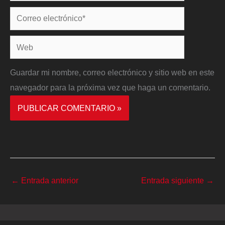
Correo
electrónico*
Web
Guardar mi nombre, correo electrónico y sitio web en este
navegador para la próxima vez que haga un comentario.
←
Entrada anterior
Entrada siguiente
→