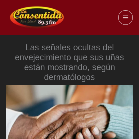
Ir
al
MAI
contenido
ME
Las señales ocultas del
envejecimiento que sus uñas
están mostrando, según
dermatólogos