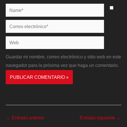
Name*
Correo
electrónico*
Web
Guardar mi nombre, correo electrónico y sitio web en este
navegador para la próxima vez que haga un comentario.
←
Entrada anterior
Entrada siguiente
→