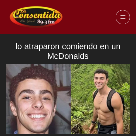
Ir
al
MAI
contenido
ME
lo atraparon comiendo en un
McDonalds