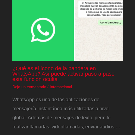
¿Qué es el ícono de la bandera en
WhatsApp? Así puede activar paso a paso
esta función oculta
Deja un comentario
/
Internacional
WhatsApp es una de las aplicaciones de
mensajería instantánea más utilizadas a nivel
global. Además de mensajes de texto, permite
realizar llamadas, videollamadas, enviar audios,…