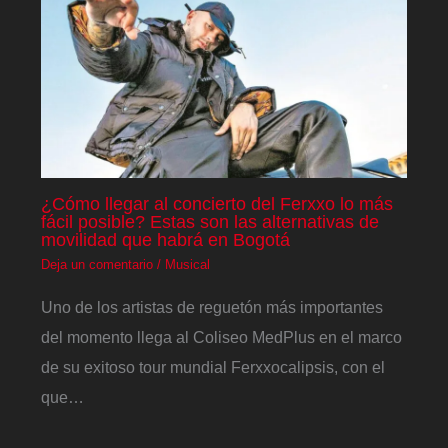
¿Cómo llegar al concierto del Ferxxo lo más
fácil posible? Estas son las alternativas de
movilidad que habrá en Bogotá
Deja un comentario
/
Musical
Uno de los artistas de reguetón más importantes
del momento llega al Coliseo MedPlus en el marco
de su exitoso tour mundial Ferxxocalipsis, con el
que…