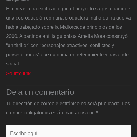
El cineasta ha explicado que el proyecto surge a partir de
una coproducción con una productora mallorquina que ya
había trabajado sobre la Mallorca de principios de los
2000. A partir de ahí, la guionista Amelia Mora construyó
“un thriller” con “personajes atractivos, conflictos y
persecuciones” que combina entretenimiento y trasfondo
social.
Source link
Deja un comentario
Tu dirección de correo electrónico no será publicada.
Los
campos obligatorios están marcados con
*
Escribe