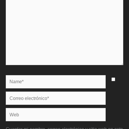
aquí...
Name*
Correo
electrónico*
Web
Guardar mi nombre, correo electrónico y sitio web en este