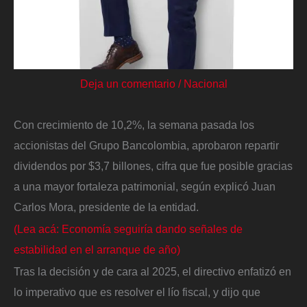
Deja un comentario
/
Nacional
Con crecimiento de 10,2%, la semana pasada los
accionistas del Grupo Bancolombia, aprobaron repartir
dividendos por $3,7 billones, cifra que fue posible gracias
a una mayor fortaleza patrimonial, según explicó Juan
Carlos Mora, presidente de la entidad.
(Lea acá: Economía seguiría dando señales de
estabilidad en el arranque de año)
Tras la decisión y de cara al 2025, el directivo enfatizó en
lo imperativo que es resolver el lío fiscal, y dijo que