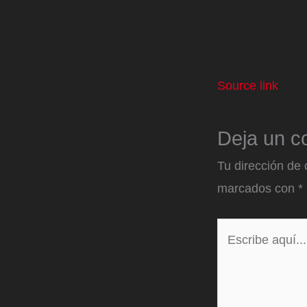
Source link
Deja un c
Tu dirección de 
marcados con
*
Escribe
aquí...