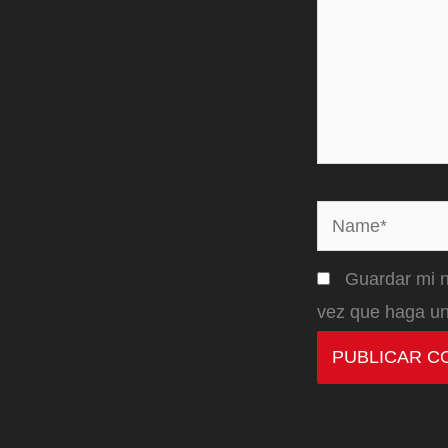
Name*
Guardar mi n
vez que haga un