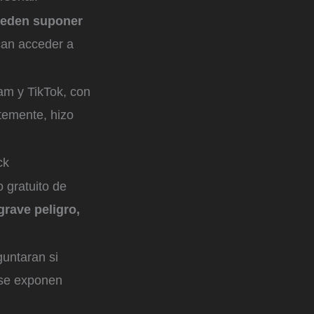
eden suponer
can acceder a
am y TikTok, con
temente, hizo
ck
 gratuito de
grave peligro,
guntaran si
s se exponen