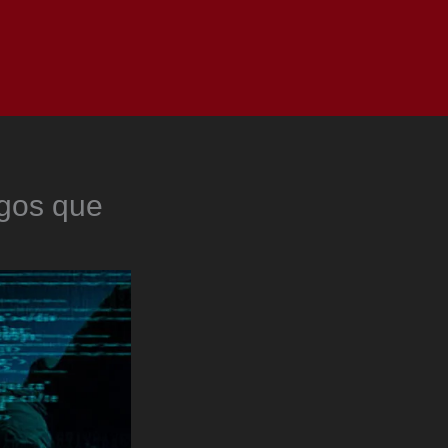
as
Top
Redes
Pauta
Privacy Policy
sgos que