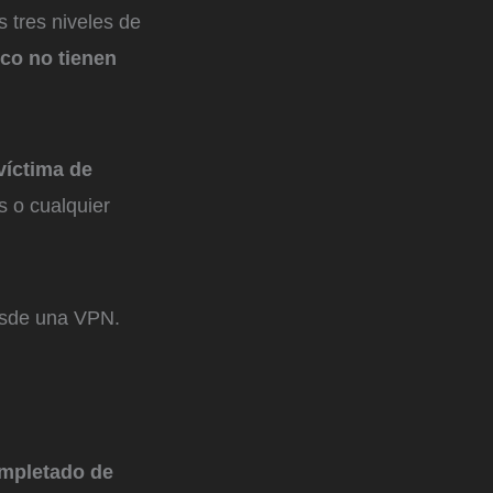
s tres niveles de
ico no tienen
víctima de
s o cualquier
desde una VPN.
ompletado de