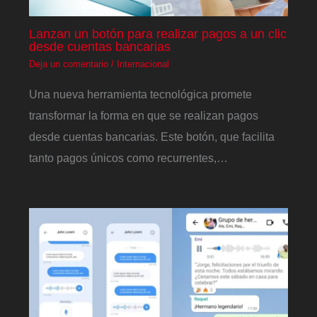
Lanzan un botón para realizar pagos a un clic
desde cuentas bancarias
Deja un comentario
/
Internacional
Una nueva herramienta tecnológica promete
transformar la forma en que se realizan pagos
desde cuentas bancarias. Este botón, que facilita
tanto pagos únicos como recurrentes,…