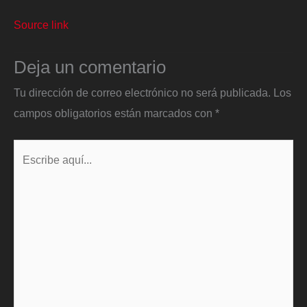
Source link
Deja un comentario
Tu dirección de correo electrónico no será publicada.
Los
campos obligatorios están marcados con
*
Escribe
aquí...