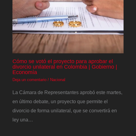
Cómo se votó el proyecto para aprobar el
divorcio unilateral en Colombia | Gobierno |
Economía
Deja un comentario
/
Nacional
La Cámara de Representantes aprobó este martes,
en último debate, un proyecto que permite el
divorcio de forma unilateral, que se convertirá en
ley una…