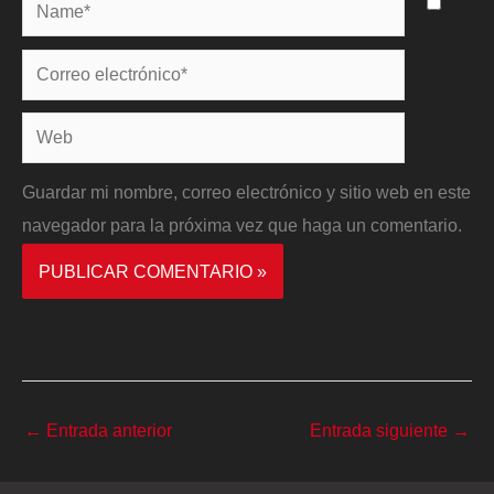
Name*
Correo
electrónico*
Web
Guardar mi nombre, correo electrónico y sitio web en este
navegador para la próxima vez que haga un comentario.
←
Entrada anterior
Entrada siguiente
→