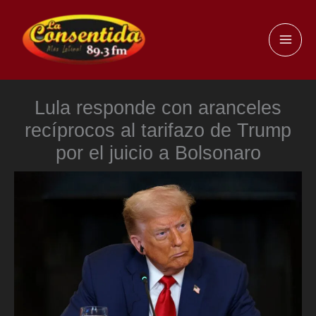
Ir
al
MAI
contenido
ME
Lula responde con aranceles
recíprocos al tarifazo de Trump
por el juicio a Bolsonaro