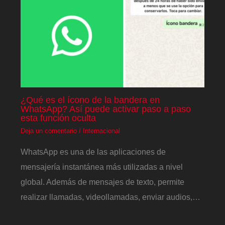
¿Qué es el ícono de la bandera en
WhatsApp? Así puede activar paso a paso
esta función oculta
Deja un comentario
/
Internacional
WhatsApp es una de las aplicaciones de
mensajería instantánea más utilizadas a nivel
global. Además de mensajes de texto, permite
realizar llamadas, videollamadas, enviar audios,…