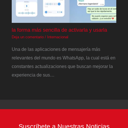
la forma más sencilla de activarla y usarla
Deja un comentario
/
Internacional
Una de las aplicaciones de mensajería más
relevantes del mundo es WhatsApp, la cual está en
constantes actualizaciones que buscan mejorar la
experiencia de sus…
Suscríbete a Nuestras Noticias