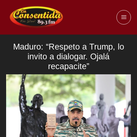
Ir
al
MAI
contenido
ME
Maduro: “Respeto a Trump, lo
invito a dialogar. Ojalá
recapacite”