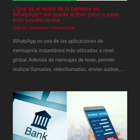
¿Qué es el ícono de la bandera en
WhatsApp? Así puede activar paso a paso
esta función oculta
Deja un comentario
/
Internacional
WhatsApp es una de las aplicaciones de
mensajería instantánea más utilizadas a nivel
global. Además de mensajes de texto, permite
realizar llamadas, videollamadas, enviar audios,…