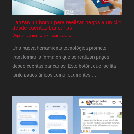
Lanzan un botón para realizar pagos a un clic
desde cuentas bancarias
Deja un comentario
/
Internacional
Una nueva herramienta tecnológica promete
transformar la forma en que se realizan pagos
desde cuentas bancarias. Este botón, que facilita
tanto pagos únicos como recurrentes,…