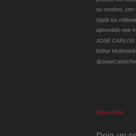
su cerebro, con 
Ojalá los millo
aprendido ese m
JOSÉ CARLOS 
Editor Multimedi
@JoseCarlosTe
Source link
Deja un c