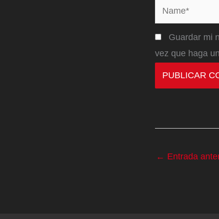
Name*
Guardar mi n
vez que haga un
←
Entrada anter