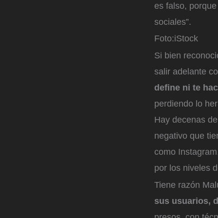
es falso, porque
sociales”.
Foto:
iStock
Si bien reconoc
salir adelante c
define ni te ha
perdiendo lo her
Hay decenas de 
negativo que tie
como Instagram,
por los niveles 
Tiene razón Ma
sus usuarios, 
presos, con téc