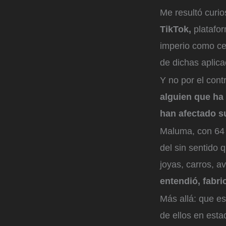
Me resultó curi
TikTok,
platafo
imperio como ce
de dichas aplica
Y no por el cont
alguien que ha
han afectado s
Maluma, con 64 
del sin sentido 
joyas, carros, a
entendió, fabr
Más allá: que es
de ellos en esta