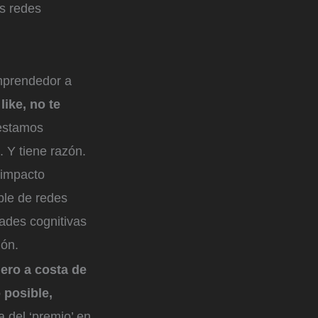
as redes
emprendedor a
like, no te
 estamos
. Y tiene razón.
 impacto
ble de redes
ades cognitivas
ión.
ero a costa de
 posible,
 del ‘premio’ en