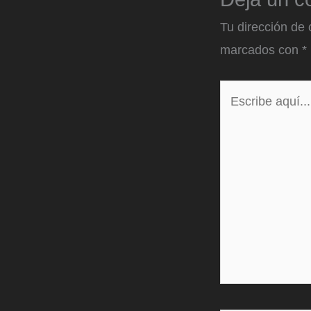
Tu dirección de 
marcados con
*
Escribe
aquí...