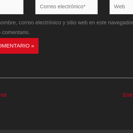
Correo
Web
electrónico*
ombre, correo electrónico y sitio web en este navegador
 comentario.
ior
Ent