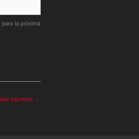
 para la próxima
rada siguiente
→