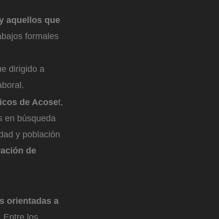
 y aquellos que
abajos formales
e dirigido a
aboral.
licos de Acose
t,
es en búsqueda
dad y población
ración de
s orientadas a
. Entre los