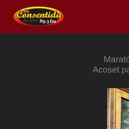
Ir
al
contenido
Marató
Acoset pa