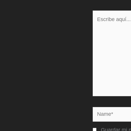
Escribe
aquí...
Name*
Guardar mi n