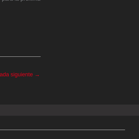
rada siguiente
→