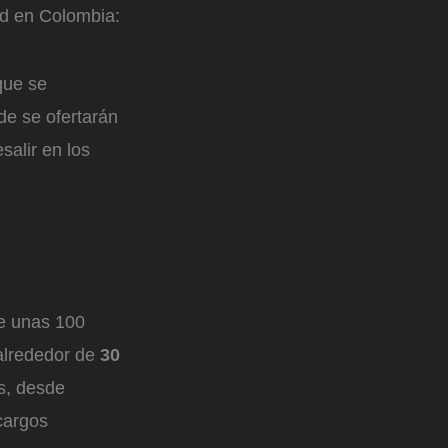
ad en Colombia:
que se
de se ofertarán
salir en los
de unas 100
alrededor de
30
es, desde
cargos