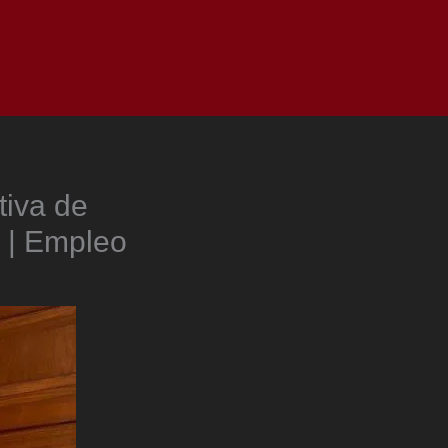
as
Top
Redes
Pauta
Privacy Policy
tiva de
a | Empleo