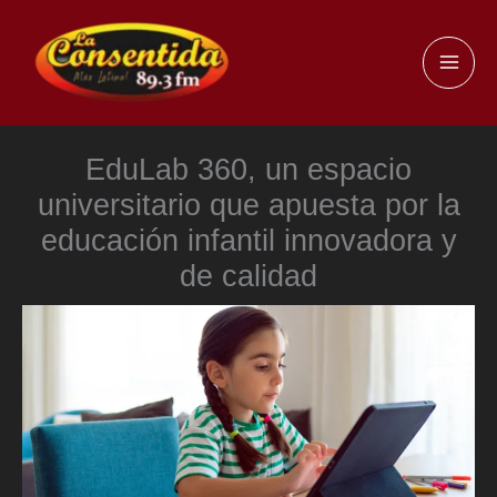
Ir
al
MAI
contenido
ME
EduLab 360, un espacio
universitario que apuesta por la
educación infantil innovadora y
de calidad