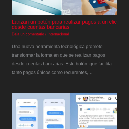
Lanzan un botón para realizar pagos a un clic
desde cuentas bancarias
Deja un comentario
/
Internacional
Una nueva herramienta tecnológica promete
transformar la forma en que se realizan pagos
desde cuentas bancarias. Este botón, que facilita
tanto pagos únicos como recurrentes,…