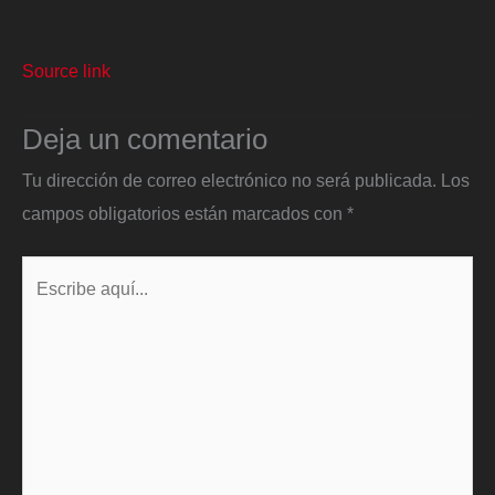
Source link
Deja un comentario
Tu dirección de correo electrónico no será publicada.
Los
campos obligatorios están marcados con
*
Escribe
aquí...