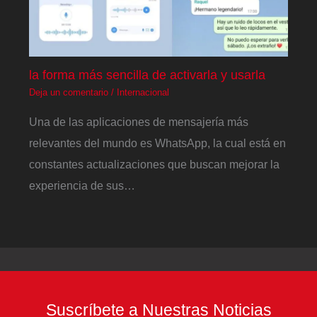
la forma más sencilla de activarla y usarla
Deja un comentario
/
Internacional
Una de las aplicaciones de mensajería más
relevantes del mundo es WhatsApp, la cual está en
constantes actualizaciones que buscan mejorar la
experiencia de sus…
Suscríbete a Nuestras Noticias