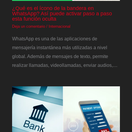
¿Qué es el ícono de la bandera en
WhatsApp? Así puede activar paso a paso
esta función oculta
Deja un comentario
/
Internacional
WhatsApp es una de las aplicaciones de
mensajería instantánea más utilizadas a nivel
global. Además de mensajes de texto, permite
realizar llamadas, videollamadas, enviar audios,…