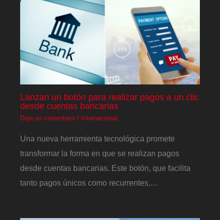
Lanzan un botón para realizar pagos a un clic
desde cuentas bancarias
Deja un comentario
/
Internacional
Una nueva herramienta tecnológica promete
transformar la forma en que se realizan pagos
desde cuentas bancarias. Este botón, que facilita
tanto pagos únicos como recurrentes,…