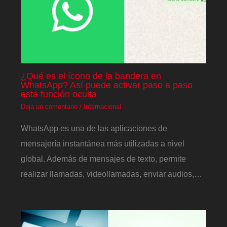
¿Qué es el ícono de la bandera en
WhatsApp? Así puede activar paso a paso
esta función oculta
Deja un comentario
/
Internacional
WhatsApp es una de las aplicaciones de
mensajería instantánea más utilizadas a nivel
global. Además de mensajes de texto, permite
realizar llamadas, videollamadas, enviar audios,…