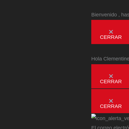
Bienvenido
, ha
CERRAR
Hola
Clementin
CERRAR
CERRAR
El correo electr