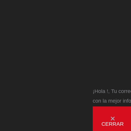
¡Hola
!, Tu corr
con la mejor inf
CERRAR