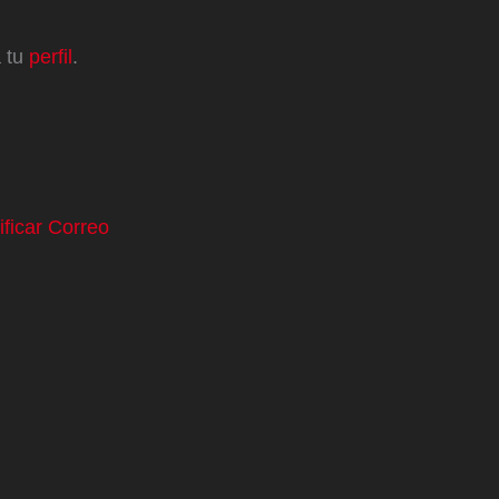
a tu
perfil
.
ificar Correo