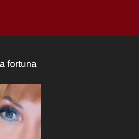
as
Top
Redes
Pauta
Privacy Policy
a fortuna