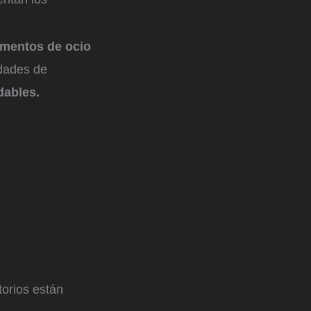
momentos de ocio
idades de
dables.
orios están