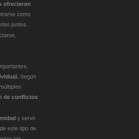
s ofrecieron
ntrarse como
idas juntos.
ctarse.
importantes,
ividual.
Según
múltiples
n de conflictos
timidad
y servir
de este tipo de
entan los