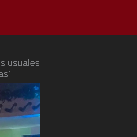
as
Top
Redes
Pauta
Privacy Policy
es usuales
as’