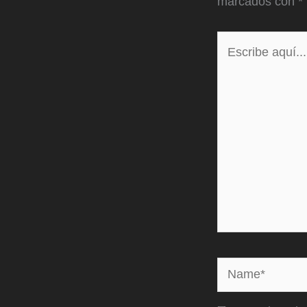
marcados con
*
Escribe
aquí...
Name*