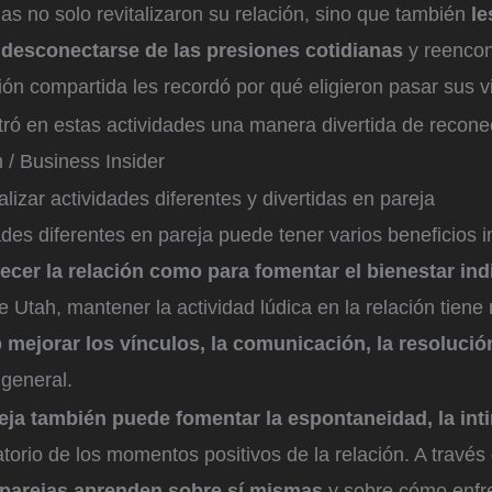
as no solo revitalizaron su relación, sino que también
le
desconectarse de las presiones cotidianas
y reenco
ón compartida les recordó por qué eligieron pasar sus v
tró en estas actividades una manera divertida de recone
 / Business Insider
alizar actividades diferentes y divertidas en pareja
ades diferentes en pareja puede tener varios beneficios 
lecer la relación como para fomentar el bienestar ind
e Utah, mantener la actividad lúdica en la relación tiene 
o
mejorar los vínculos, la comunicación, la resolució
 general.
reja también puede fomentar la espontaneidad, la in
orio de los momentos positivos de la relación. A través 
 parejas aprenden sobre sí mismas
y sobre cómo enfr