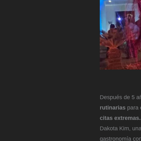
Después de 5 añ
rutinarias
para 
citas extremas.
Dakota Kim, una e
gastronomía co