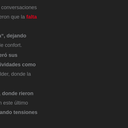
s conversaciones
ieron que la
falta
a”, dejando
e confort.
leró sus
tividades como
lder, donde la
 donde rieron
n este último
rando tensiones