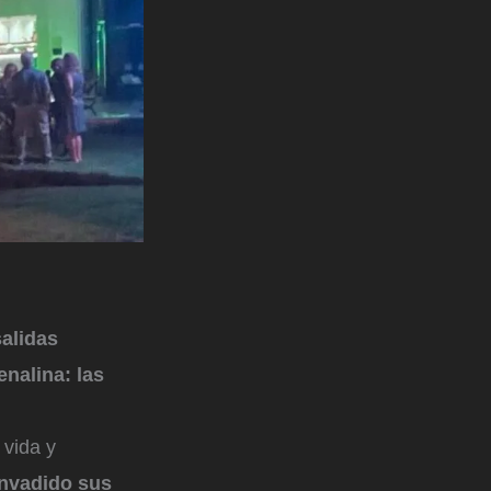
salidas
enalina: las
 vida y
invadido sus