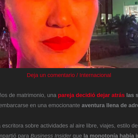
Deja un comentario
/
Internacional
os de matrimonio, una
pareja decidió dejar atrás
las 
embarcarse en una emocionante
aventura llena de adr
scritora sobre actividades al aire libre, viajes, estilo de
mpartió para
Business Insider
que
la monotonía había 