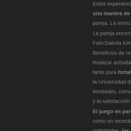
Estas experienci
una manera de 
pareja. La emoci
La pareja encon
Foto:
Dakota Kim
Beneficios de re
Realizar activid
tanto para
forta
la Universidad d
bondades, com
y la satisfacción
El juego en pa
como un recordat
actividades,
las