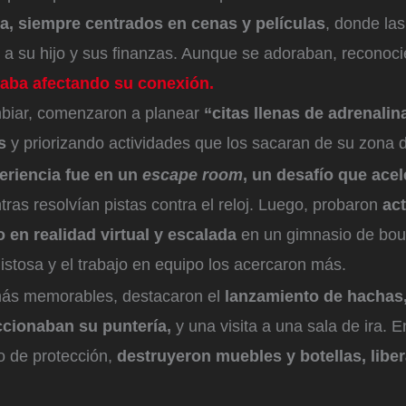
ja, siempre centrados en cenas y películas
, donde la
 a su hijo y sus finanzas. Aunque se adoraban, reconoc
aba afectando su conexión.
biar, comenzaron a planear
“citas llenas de adrenalin
as
y priorizando actividades que los sacaran de su zona d
eriencia fue en un
escape room
, un desafío que ace
tras resolvían pistas contra el reloj. Luego, probaron
ac
o en realidad virtual y escalada
en un gimnasio de bou
stosa y el trabajo en equipo los acercaron más.
 más memorables, destacaron el
lanzamiento de hachas,
ccionaban su puntería,
y una visita a una sala de ira. E
o de protección,
destruyeron muebles y botellas, libe