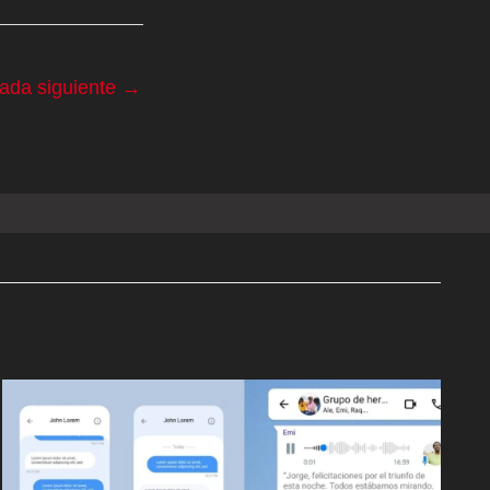
rada siguiente
→