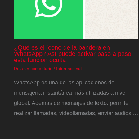
¿Qué es el ícono de la bandera en
WhatsApp? Así puede activar paso a paso
esta función oculta
Deja un comentario
/
Internacional
WhatsApp es una de las aplicaciones de
mensajería instantánea más utilizadas a nivel
global. Además de mensajes de texto, permite
realizar llamadas, videollamadas, enviar audios,…