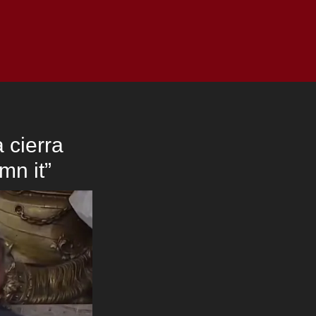
as
Top
Redes
Pauta
Privacy Policy
 cierra
mn it”