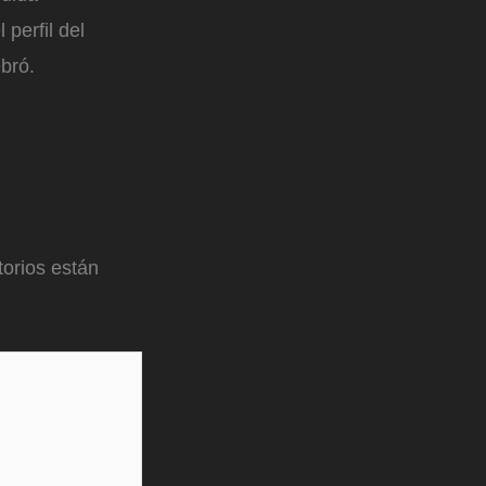
perfil del
ebró.
orios están