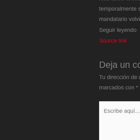
temporalmente si
mandatario volvi
Seguir leyendo
Source link
Deja un c
Tu dirección de 
marcados con
*
Escribe
aquí...