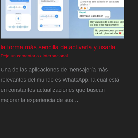
la forma más sencilla de activarla y usarla
Deja un comentario
/
Internacional
Una de las aplicaciones de mensajería más
relevantes del mundo es WhatsApp, la cual está
en constantes actualizaciones que buscan
mejorar la experiencia de sus…