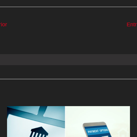
ior
Ent