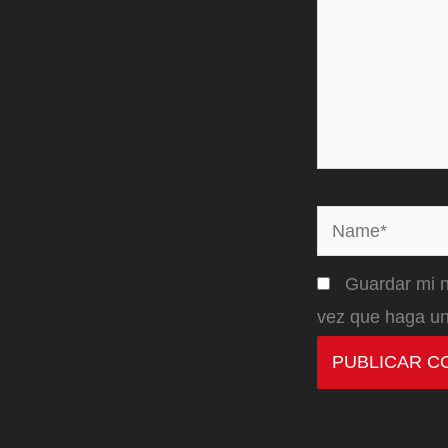
Name*
Guardar mi n
vez que haga un