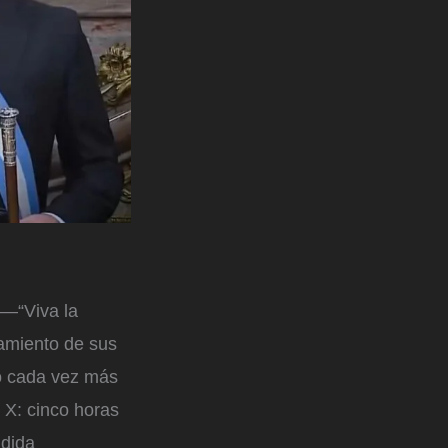
 —“Viva la
zamiento de sus
to cada vez más
 X: cinco horas
ndida