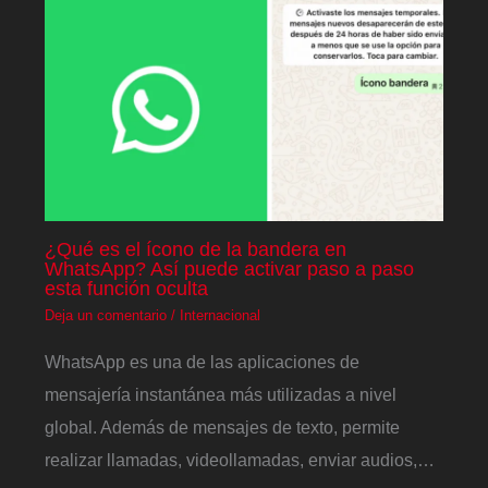
¿Qué es el ícono de la bandera en
WhatsApp? Así puede activar paso a paso
esta función oculta
Deja un comentario
/
Internacional
WhatsApp es una de las aplicaciones de
mensajería instantánea más utilizadas a nivel
global. Además de mensajes de texto, permite
realizar llamadas, videollamadas, enviar audios,…