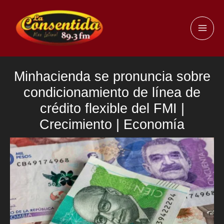
Ir
al
MAI
contenido
ME
Minhacienda se pronuncia sobre
condicionamiento de línea de
crédito flexible del FMI |
Crecimiento | Economía