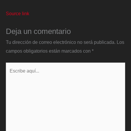
Source link
Deja un comentario
Tu dirección de correo electrónico no será publicada.
Los
campos obligatorios están marcados con
*
Escribe
aquí...