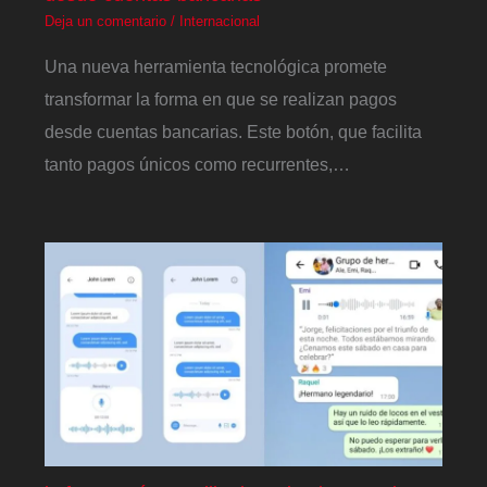
Deja un comentario
/
Internacional
Una nueva herramienta tecnológica promete
transformar la forma en que se realizan pagos
desde cuentas bancarias. Este botón, que facilita
tanto pagos únicos como recurrentes,…