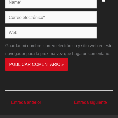
Name*
Correo
electrónico*
Web
Guardar mi nombre, correo electrónico y sitio web en este
navegador para la próxima vez que haga un comentario.
←
Entrada anterior
Entrada siguiente
→