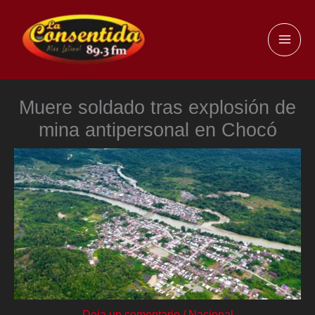
Ir
al
MAI
contenido
ME
Muere soldado tras explosión de
mina antipersonal en Chocó
Deja un comentario
/
Nacional