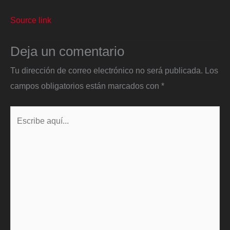
Source link
Deja un comentario
Tu dirección de correo electrónico no será publicada.
Los
campos obligatorios están marcados con
*
Escribe
aquí...