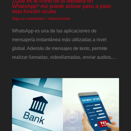
¿Qué es el ícono de la bandera en
WhatsApp? Así puede activar paso a paso
esta función oculta
Deja un comentario
/
Internacional
WhatsApp es una de las aplicaciones de
mensajería instantánea más utilizadas a nivel
global. Además de mensajes de texto, permite
realizar llamadas, videollamadas, enviar audios,…