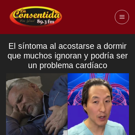
Ir
al
MAI
contenido
ME
El síntoma al acostarse a dormir
que muchos ignoran y podría ser
un problema cardíaco