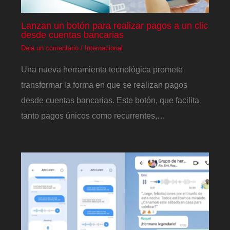
Lanzan un botón para realizar pagos a un clic
desde cuentas bancarias
Deja un comentario
/
Internacional
Una nueva herramienta tecnológica promete
transformar la forma en que se realizan pagos
desde cuentas bancarias. Este botón, que facilita
tanto pagos únicos como recurrentes,…