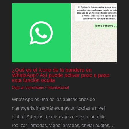
¿Qué es el ícono de la bandera en
WhatsApp? Así puede activar paso a paso
esta función oculta
Deja un comentario
/
Internacional
WhatsApp es una de las aplicaciones de
mensajería instantánea más utilizadas a nivel
global. Además de mensajes de texto, permite
realizar llamadas, videollamadas, enviar audios,…