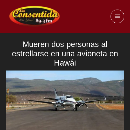
Ir
al
MAI
contenido
ME
Mueren dos personas al
estrellarse en una avioneta en
Hawái