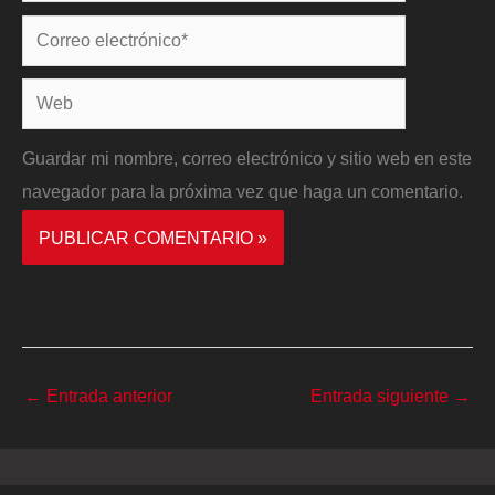
Correo
electrónico*
Web
Guardar mi nombre, correo electrónico y sitio web en este
navegador para la próxima vez que haga un comentario.
←
Entrada anterior
Entrada siguiente
→