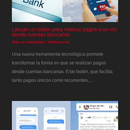
Lanzan un botón para realizar pagos a un clic
desde cuentas bancarias
Deja un comentario
/
Internacional
Una nueva herramienta tecnológica promete
transformar la forma en que se realizan pagos
desde cuentas bancarias. Este botón, que facilita
tanto pagos únicos como recurrentes,…