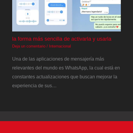
la forma más sencilla de activarla y usarla
Deja un comentario
/
Internacional
Una de las aplicaciones de mensajería más
relevantes del mundo es WhatsApp, la cual está en
constantes actualizaciones que buscan mejorar la
experiencia de sus…