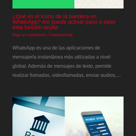
¿Qué es el ícono de la bandera en
WhatsApp? Así puede activar paso a paso
esta función oculta
Deja un comentario
/
Internacional
WhatsApp es una de las aplicaciones de
mensajería instantánea más utilizadas a nivel
global. Además de mensajes de texto, permite
realizar llamadas, videollamadas, enviar audios,…