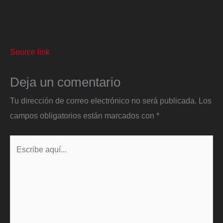
Source link
Deja un comentario
Tu dirección de correo electrónico no será publicada.
Los
campos obligatorios están marcados con
*
Escribe
aquí...