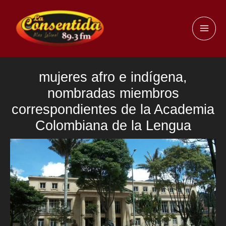
Ir
al
MAI
contenido
ME
mujeres afro e indígena,
nombradas miembros
correspondientes de la Academia
Colombiana de la Lengua