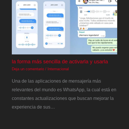
la forma más sencilla de activarla y usarla
Deja un comentario
/
Internacional
Una de las aplicaciones de mensajería más
relevantes del mundo es WhatsApp, la cual está en
constantes actualizaciones que buscan mejorar la
experiencia de sus…