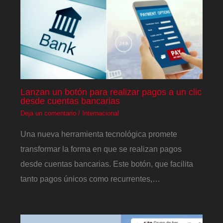
Lanzan un botón para realizar pagos a un clic
desde cuentas bancarias
Deja un comentario
/
Internacional
Una nueva herramienta tecnológica promete
transformar la forma en que se realizan pagos
desde cuentas bancarias. Este botón, que facilita
tanto pagos únicos como recurrentes,…