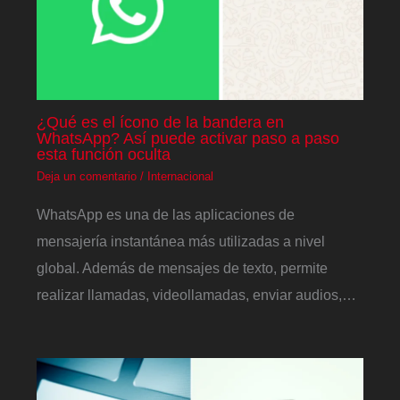
¿Qué es el ícono de la bandera en
WhatsApp? Así puede activar paso a paso
esta función oculta
Deja un comentario
/
Internacional
WhatsApp es una de las aplicaciones de
mensajería instantánea más utilizadas a nivel
global. Además de mensajes de texto, permite
realizar llamadas, videollamadas, enviar audios,…