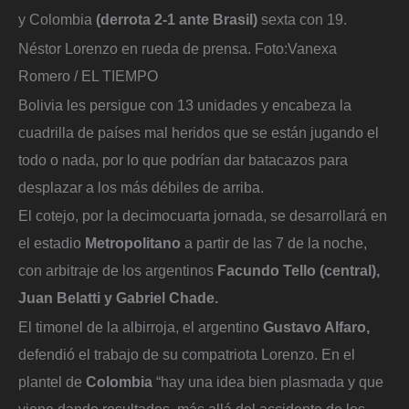
y Colombia
(derrota 2-1 ante Brasil)
sexta con 19.
Néstor Lorenzo en rueda de prensa.
Foto:
Vanexa
Romero / EL TIEMPO
Bolivia les persigue con 13 unidades y encabeza la
cuadrilla de países mal heridos que se están jugando el
todo o nada, por lo que podrían dar batacazos para
desplazar a los más débiles de arriba.
El cotejo, por la decimocuarta jornada, se desarrollará en
el estadio
Metropolitano
a partir de las 7 de la noche,
con arbitraje de los argentinos
Facundo Tello (central),
Juan Belatti y Gabriel Chade.
El timonel de la albirroja, el argentino
Gustavo Alfaro,
defendió el trabajo de su compatriota Lorenzo. En el
plantel de
Colombia
“hay una idea bien plasmada y que
viene dando resultados, más allá del accidente de los