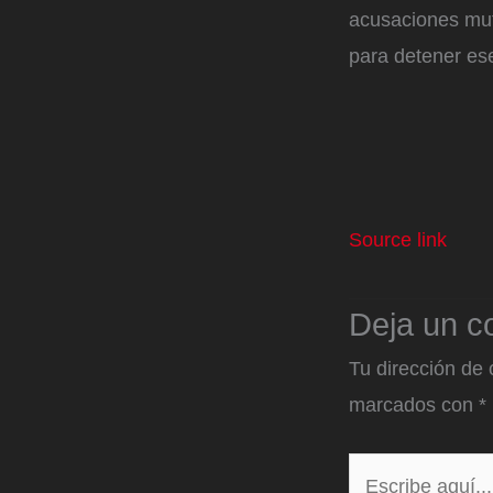
acusaciones mut
para detener ese
Source link
Deja un c
Tu dirección de 
marcados con
*
Escribe