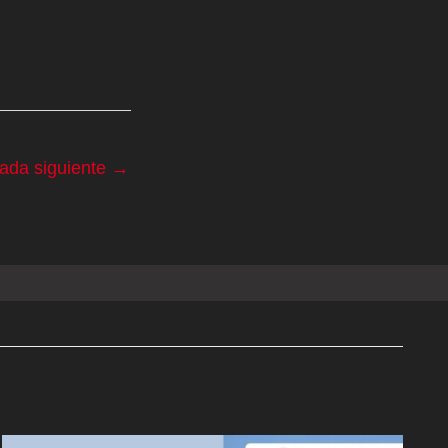
rada siguiente
→