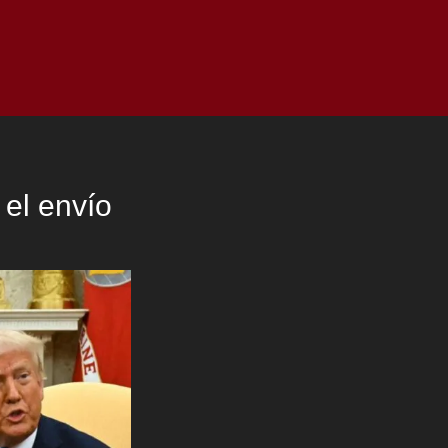
as
Top
Redes
Pauta
Privacy Policy
el envío