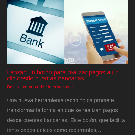
Lanzan un botón para realizar pagos a un
clic desde cuentas bancarias
Deja un comentario
/
Internacional
Una nueva herramienta tecnológica promete
transformar la forma en que se realizan pagos
desde cuentas bancarias. Este botón, que facilita
tanto pagos únicos como recurrentes,…