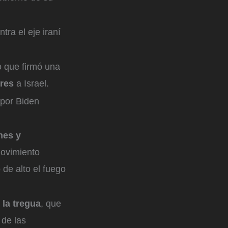
tra el eje iraní
o que firmó una
ares
a Israel.
 por Biden
nes y
movimiento
 de alto el fuego
 la tregua
, que
 de las