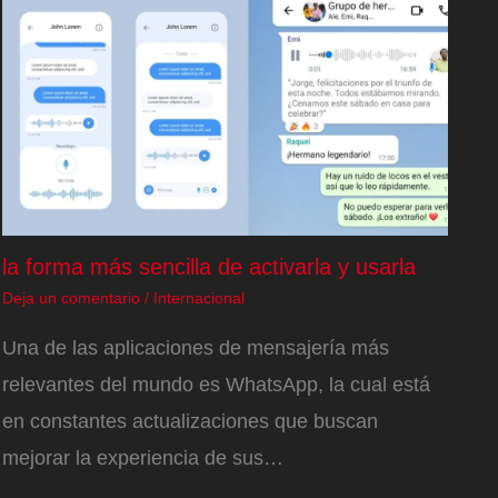
la forma más sencilla de activarla y usarla
Deja un comentario
/
Internacional
Una de las aplicaciones de mensajería más
relevantes del mundo es WhatsApp, la cual está
en constantes actualizaciones que buscan
mejorar la experiencia de sus…