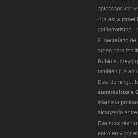
antecesor Joe B
“Da así a Israel 
del terrorismo”,
El secretario d
orden para facili
Rubio subrayó q
también fue anu
Este domingo,
I
suministros a
islamista proira
alcanzado entre
Ese movimiento i
entró en vigor e