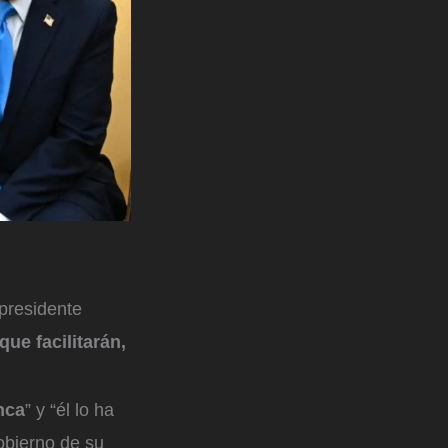
 presidente
que facilitarán,
nca
” y “él lo ha
obierno de su