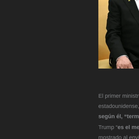
El primer minist
estadounidense,
según él, “termi
Trump “
es el m
mostrado al env