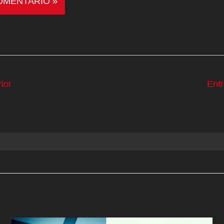
ior
Ent