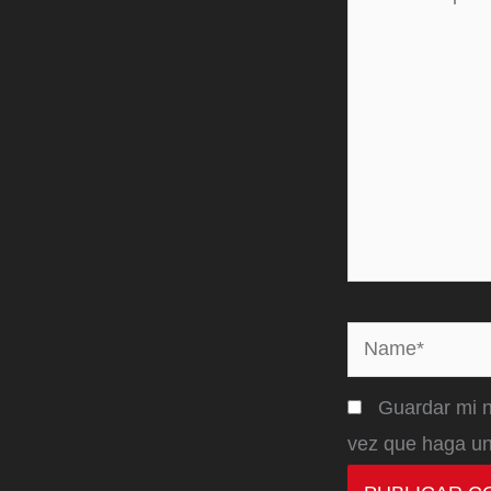
aquí...
Name*
Guardar mi n
vez que haga un