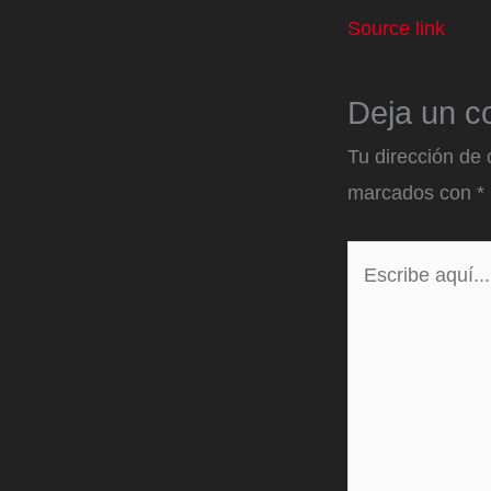
Source link
Deja un c
Tu dirección de 
marcados con
*
Escribe
aquí...