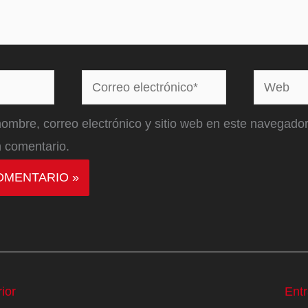
Correo
Web
electrónico*
ombre, correo electrónico y sitio web en este navegador
 comentario.
ior
Ent