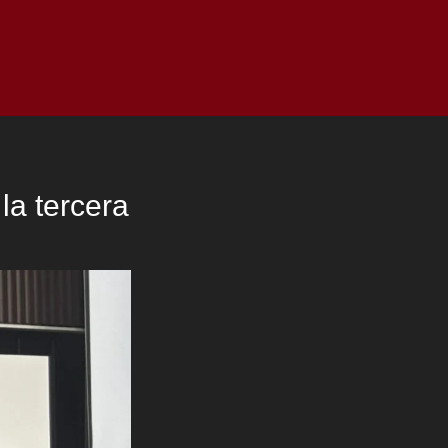
as
Top
Redes
Pauta
Privacy Policy
la tercera