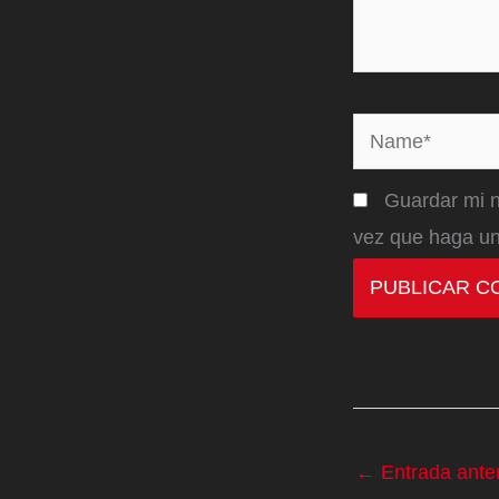
Name*
Guardar mi n
vez que haga un
←
Entrada anter