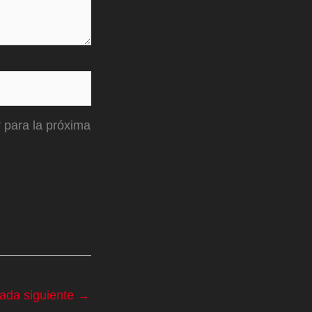
 para la próxima
rada siguiente
→