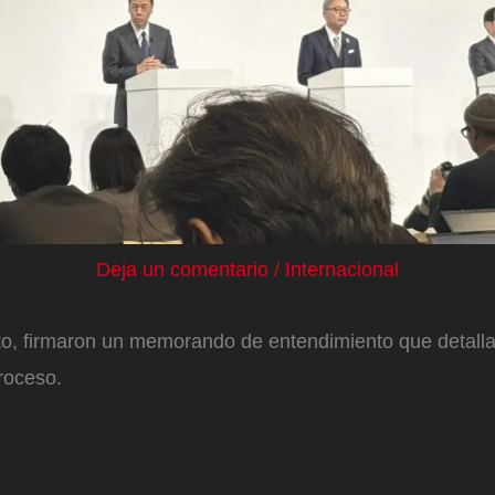
Deja un comentario
/
Internacional
to, firmaron un memorando de entendimiento que detalla
roceso.