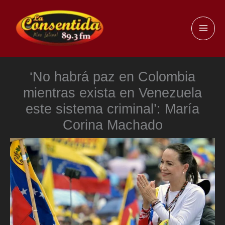
Ir
al
MAI
contenido
ME
‘No habrá paz en Colombia
mientras exista en Venezuela
este sistema criminal’: María
Corina Machado