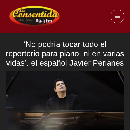
Ir
al
MAI
contenido
ME
‘No podría tocar todo el
repertorio para piano, ni en varias
vidas’, el español Javier Perianes